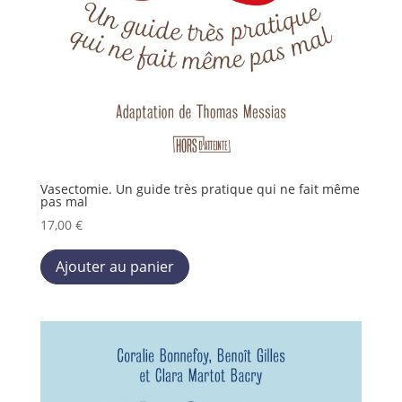
Vasectomie. Un guide très pratique qui ne fait même
pas mal
17,00
€
Ce
Ajouter au panier
produit
a
plusieurs
variations.
Les
options
peuvent