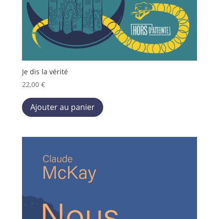
Je dis la vérité
22,00
€
Ce
Ajouter au panier
produit
a
plusieurs
variations.
Les
options
peuvent
être
choisies
sur
la