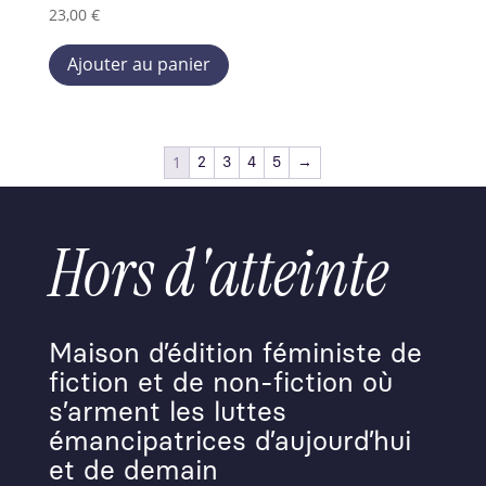
23,00
€
Ce
Ajouter au panier
produit
a
plusieurs
variations.
1
Les
2
3
4
5
→
options
peuvent
être
Hors d'atteinte
choisies
sur
la
page
Maison d’édition féministe de
du
fiction et de non-fiction où
produit
s’arment les luttes
émancipatrices d’aujourd’hui
et de demain