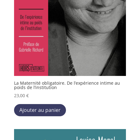
La Maternité obligatoire. De l’expérience intime au
poids de l’institution
23,00
€
Ce
Ajouter au panier
produit
a
plusieurs
variations.
Les