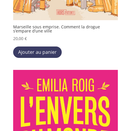
Marseille sous emprise. Comment la drogue
s’empare d’une ville
20,00
€
Ce
Ajouter au panier
produit
a
plusieurs
variations.
Les
options
peuvent
être
choisies
sur
la
page