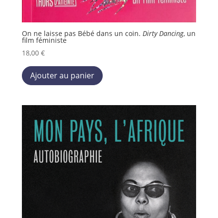
On ne laisse pas Bébé dans un coin.
Dirty Dancing
, un
film féministe
18,00
€
Ce
Ajouter au panier
produit
a
plusieurs
variations.
Les
options
peuvent
être
choisies
sur
la
page
du