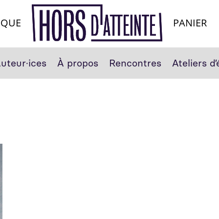
IQUE
PANIER
uteur·ices
À propos
Rencontres
Ateliers d