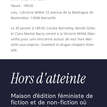
Heure :
18h30
Lieu :
Librairie MiMA, 52 avenue de la Madrague de
Mon­tre­don, 13008 Mar­seille
Le 30 jan­vi­er à 18h30, Coralie Bon­nefoy, Benoît Gilles
et Clara Mar­tot Bacry seront à la librairie MiMA (Mar­
seille) pour une ren­con­tre autour de leur livre
Mar­
seille sous emprise. Com­ment la drogue s’empare d’une
ville
.
Hors d'atteinte
Maison d’édition féministe de
fiction et de non-fiction où