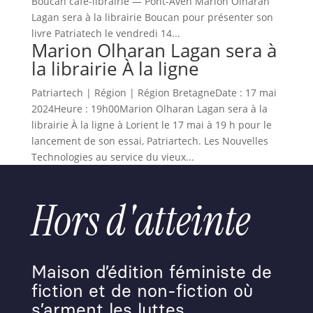
Bou­can café-librairie — Pont-Aven Mar­i­on Olha­ran
Lagan sera à la librairie Bou­can pour présen­ter son
livre Patri­at­e­ch le ven­dre­di 14...
Marion Olharan Lagan sera à
la librairie À la ligne
Patri­artech | Région | Région Bre­tagneDate : 17 mai
2024Heure : 19h00Mar­i­on Olha­ran Lagan sera à la
librairie À la ligne à Lori­ent le 17 mai à 19 h pour le
lance­ment de son essai, Patri­artech. Les Nou­velles
Tech­nolo­gies au ser­vice du vieux...
Hors d'atteinte
Maison d’édition féministe de
fiction et de non-fiction où
s’arment les luttes