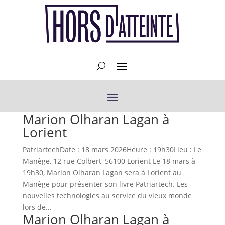
Marion Olharan Lagan à
Lorient
Patri­artechDate : 18 mars 2026Heure : 19h30Lieu : Le
Manège, 12 rue Col­bert, 56100 Lori­ent Le 18 mars à
19h30, Mar­i­on Olha­ran Lagan sera à Lori­ent au
Manège pour présen­ter son livre Patri­artech. Les
nou­velles tech­nolo­gies au ser­vice du vieux monde
lors de...
Marion Olharan Lagan à