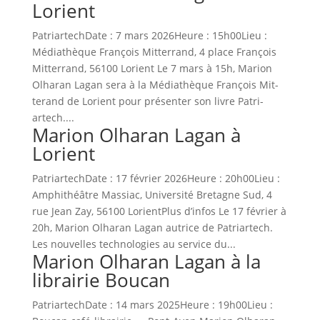
Lorient
Patri­artechDate : 7 mars 2026Heure : 15h00Lieu :
Médiathèque François Mit­ter­rand, 4 place François
Mit­ter­rand, 56100 Lori­ent Le 7 mars à 15h, Mar­i­on
Olha­ran Lagan sera à la Médiathèque François Mit­
terand de Lori­ent pour présen­ter son livre Patri­
artech....
Marion Olharan Lagan à
Lorient
Patri­artechDate : 17 févri­er 2026Heure : 20h00Lieu :
Amphithéâtre Mas­si­ac, Uni­ver­sité Bre­tagne Sud, 4
rue Jean Zay, 56100 Lori­entPlus d’infos Le 17 févri­er à
20h, Mar­i­on Olha­ran Lagan autrice de Patri­artech.
Les nou­velles tech­nolo­gies au ser­vice du...
Marion Olharan Lagan à la
librairie Boucan
Patri­artechDate : 14 mars 2025Heure : 19h00Lieu :