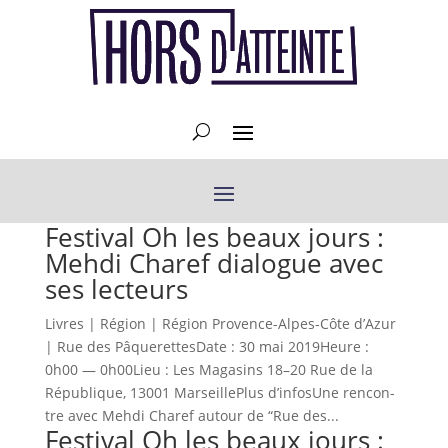
Festival Oh les beaux jours :
Mehdi Charef dialogue avec
ses lecteurs
Livres | Région | Région Provence-Alpes-Côte d’Azur
| Rue des PâquerettesDate : 30 mai 2019Heure :
0h00 — 0h00Lieu : Les Mag­a­sins 18–20 Rue de la
République, 13001 Mar­seillePlus d’infosUne ren­con­
tre avec Meh­di Charef autour de “Rue des...
Festival Oh les beaux jours :