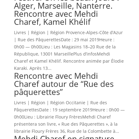
Alger, Marseille, Nanterre.
Rencontre avec Mehdi
Charef, Kamel Khélif
Livres | Région | Région Provence-Alpes-Côte d’Azur
| Rue des PâquerettesDate : 29 mai 2019Heure :
0h00 — 0h00Lieu : Les Mag­a­sins 18–20 Rue de la
République, 13001 Mar­seillePlus d’infosMeh­di
Charef et Kamel Khélif. Ren­con­tre ani­mée par Élodie
Kara­ki. Après 13...
Rencontre avec Mehdi
Charef autour de “Rue des
pâquerettes”
Livres | Région | Région Occ­i­tanie | Rue des
PâquerettesDate : 19 sep­tem­bre 2019Heure : 0h00 —
0h00Lieu : Librairie Floury FrèresMeh­di Charef
présen­tera son livre, « Rue des Pâquerettes », à la
librairie Floury Frères 36, Rue de la Colom­bette à...
Mehdi Charef en signature