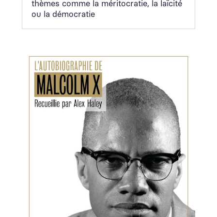
thèmes comme la méri­to­cratie, la laïc­ité
ou la démoc­ra­tie